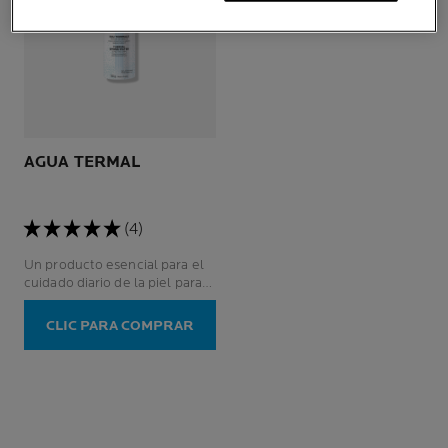
AGUA TERMAL
(4)
Un producto esencial para el
cuidado diario de la piel para
pieles sensibles, incluso para
las más frágiles: recién
CLIC PARA COMPRAR
nacidos, niños, adultos,
embarazadas.