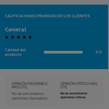
CALIFICACIONES PROMEDIO DE LOS CLIENTES
General
0.0 out of 5 stars
Calidad del
0.0
0.0 out of 5 stars
producto
OPINIÓN FAVORABLE
OPINIÓN CRÍTICA MÁS
MÁS ÚTIL
ÚTIL
No se encontraron
No se encontraron
opiniones críticas
opiniones favorables