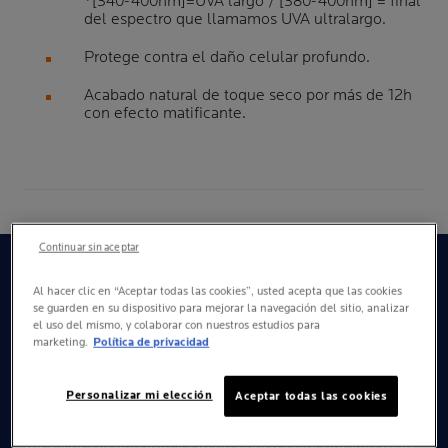
*[340-400nm]=UVA largo / [380-400nm] = final
del espectro que llamamos UVA ultralargo.
Protege contra el daño celular profundo.
Acabado natural de toque seco por más de 12h
con efecto matificante.
Continuar sin aceptar
BENEFICIOS
COMPROBADOS
Al hacer clic en “Aceptar todas las cookies”, usted acepta que las cookies
se guarden en su dispositivo para mejorar la navegación del sitio, analizar
el uso del mismo, y colaborar con nuestros estudios para
marketing.
Política de privacidad
MÁXIMA PROTECCIÓN
Personalizar mi elección
Aceptar todas las cookies
Protege contra los rayos UVA ultra largos [380-400nm]*:
son imperceptibles y dañinos y representan el 30% de