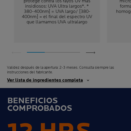
protege contra los rayos UV más
micro
insidiosos: UVA Ultra largos*. *
forma
380-400nm] = UVA largo/ [380-
homogé
400nm] = el final del espectro UV
que llamamos UVA ultralargo
Validez después de la apertura: 2-3 meses. Consulta siempre las
instrucciones del fabricante.
Ver lista de ingredientes completa
BENEFICIOS
COMPROBADOS