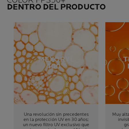
COLOR FPS50+
DENTRO DEL PRODUCTO
MEXORYL
T
400™
Una revolución sin precedentes
Muy alt
en la protección UV en 30 años;
invis
un nuevo filtro UV exclusivo que
gr