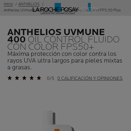
Inicio
ANTHELIOS
Anthelios UVmune 400 Oil Control Gel-Crema Con Color FPS 50 Plus
ANTHELIOS UVMUNE
400
OIL CONTROL FLUIDO
CON COLOR FPS50+
Máxima protección con color contra los
rayos UVA ultra largos para pieles mixtas
a grasas.
0/5
0 CALIFICACIÓN Y OPINIONES
Panel anterior