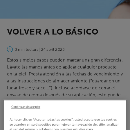
VOLVER A LO BÁSICO
3 min lectura
| 24 abril 2023
Estos simples pasos pueden marcar una gran diferencia.
Lávate las manos antes de aplicar cualquier producto
en la piel. Presta atención a las fechas de vencimiento y
a las instrucciones de almacenamiento ("guardar en un
lugar fresco y seco..."). Incluso acordarse de cerrar el
envase de crema después de su aplicación, esto puede
ayudar.
Continuar sin aceptar
Al hacer clic en “Aceptar todas las cookies”, usted acepta que las cookies
se guarden en su dispositivo para mejorar la navegación del sitio, analizar
el uso del mismo, y colaborar con nuestros estudios para