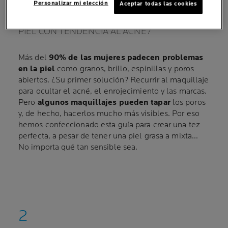
Personalizar mi elección
Aceptar todas las cookies
UNA RELACIÓN DE AMOR-ODIO
¿CUÁL ES EL MEJOR MAQUILLAJE PARA LA
PIEL CON TENDENCIA AL ACNÉ?
Más del
90% de las mujeres padecen problemas
en la piel
como granos, brillo, espinillas y poros
abiertos. ¿Su primer solución? Recurrir al maquillaje
para ocultar el acné, el enrojecimiento y las marcas.
Pero
algunos maquillajes pueden tapar
los poros
y, de hecho, hacerlos mucho más visibles. Por eso
hemos confeccionado esta guía para crear una tez
perfecta, a pesar de tener una piel grasa a mixta...
No importa qué tan sensible sea.