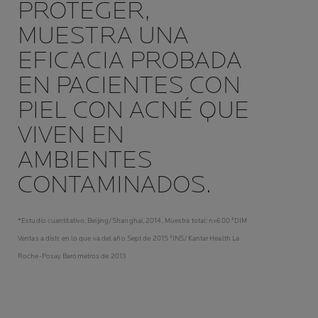
PROTEGER,
MUESTRA UNA
EFICACIA PROBADA
EN PACIENTES CON
PIEL CON ACNÉ QUE
VIVEN EN
AMBIENTES
CONTAMINADOS.
*Estudio cuantitativo, Beijing/Shanghai, 2014, Muestra total: n=600 ²DIM
Ventas a distr. en lo que va del año Sept de 2015 ³INS/Kantar Health La
Roche-Posay Barómetros de 2013