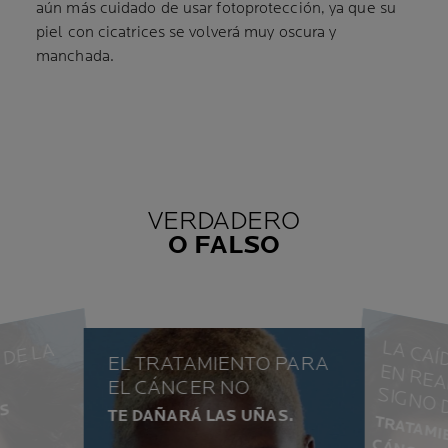
aún más cuidado de usar fotoprotección, ya que su
piel con cicatrices se volverá muy oscura y
manchada.
VERDADERO
O FALSO
L
A
G
U
T
E
R
M
L
D
E
L
A
R
O
C
H
-
P
O
A
EL TRATAMIENTO PARA
L
EL CÁNCER NO
VER
O
FALSO
E
P
R
S
TE DAÑARÁ LAS UÑAS.
A
I
P
A
C
C
E
C