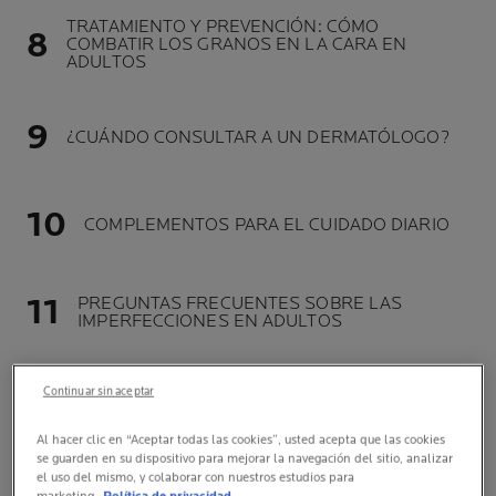
TRATAMIENTO Y PREVENCIÓN: CÓMO
COMBATIR LOS GRANOS EN LA CARA EN
ADULTOS
¿CUÁNDO CONSULTAR A UN DERMATÓLOGO?
COMPLEMENTOS PARA EL CUIDADO DIARIO
PREGUNTAS FRECUENTES SOBRE LAS
IMPERFECCIONES EN ADULTOS
Continuar sin aceptar
Al hacer clic en “Aceptar todas las cookies”, usted acepta que las cookies
se guarden en su dispositivo para mejorar la navegación del sitio, analizar
el uso del mismo, y colaborar con nuestros estudios para