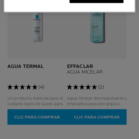
AGUA TERMAL
EFFACLAR
AGUA MICELAR
(4)
(2)
Un producto esencial para el
Agua micelar desmaquillante y
cuidado diario de la piel para
limpiadora para piel grasa y
pieles sensibles, incluso para
sensible
las más frágiles: recién
CLIC PARA COMPRAR
CLIC PARA COMPRAR
nacidos, niños, adultos,
embarazadas.