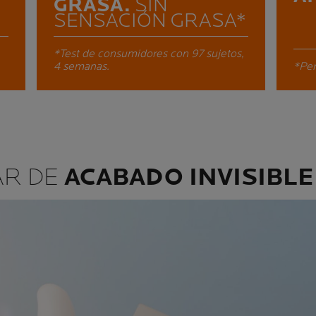
GRASA.
SIN
SENSACIÓN GRASA*
*Test de consumidores con 97 sujetos,
4 semanas.
*Per
AR DE
ACABADO INVISIBLE