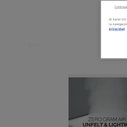
Continuar
Al hacer cli
la navegació
Panel anterior
privacidad