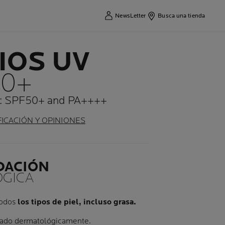
NewsLetter
Busca una tienda
IOS UV
50+
a: SPF50+ and PA++++
FICACIÓN Y OPINIONES
DACIÓN
GICA
todos
los tipos de piel, incluso grasa.
stado dermatológicamente.