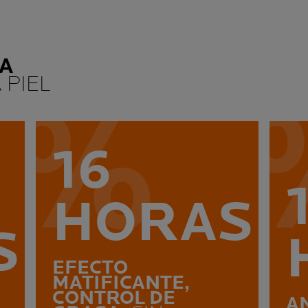
A
 PIEL
16
HORAS
S
EFECTO
MATIFICANTE,
CONTROL DE
A