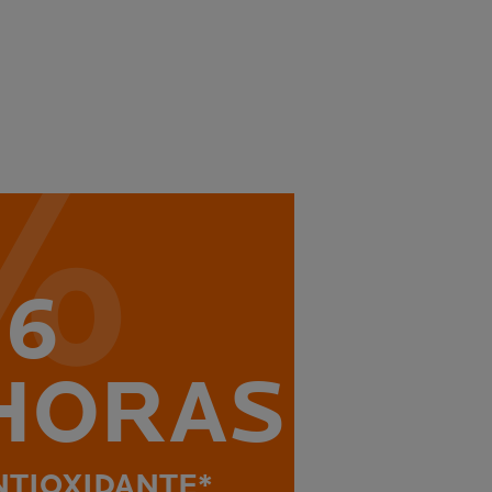
16
HORAS
NTIOXIDANTE*