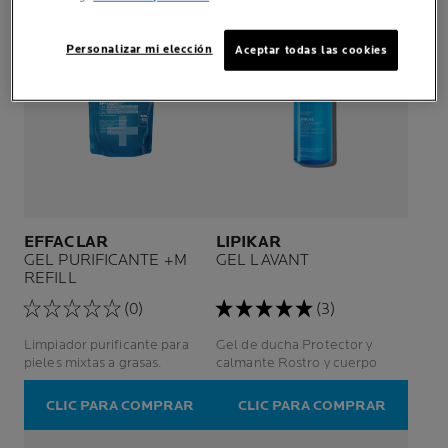
Personalizar mi elección
Aceptar todas las cookies
EFFACLAR
LIPIKAR
GEL PURIFICANTE +M
GEL LAVANT
REFILL
(0)
(3)
Limpiador purificante para
Gel de ducha Protector y
pieles mixtas a grasas.
calmante Rostro y cuerpo
CLIC PARA COMPRAR
CLIC PARA COMPRAR