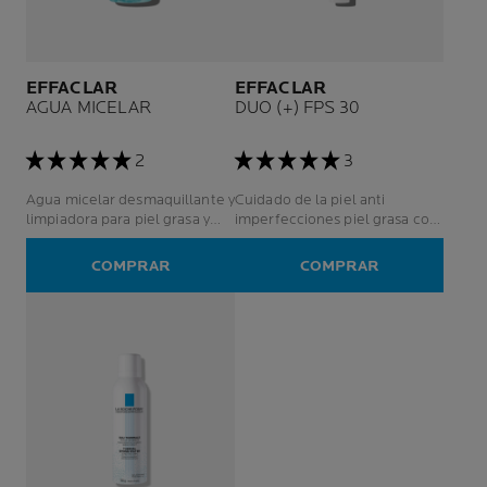
EFFACLAR
EFFACLAR
AGUA MICELAR
DUO (+) FPS 30
2
3
Agua micelar desmaquillante y
Cuidado de la piel anti
limpiadora para piel grasa y
imperfecciones piel grasa con
sensible
tendencia al acné - hombres y
mujeres
COMPRAR
COMPRAR