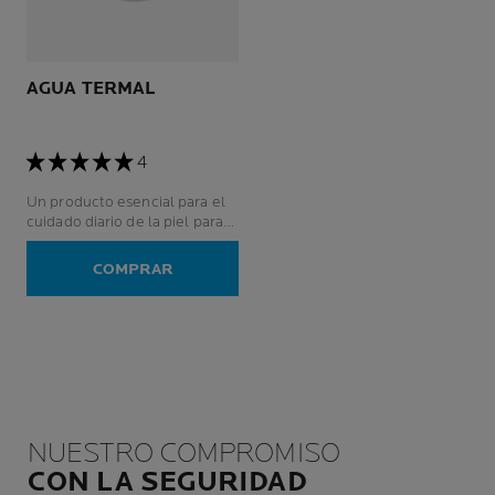
AGUA TERMAL
4
Un producto esencial para el
cuidado diario de la piel para
pieles sensibles, incluso para
las más frágiles: recién
COMPRAR
nacidos, niños, adultos,
embarazadas.
NUESTRO COMPROMISO
CON LA SEGURIDAD