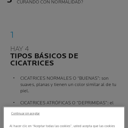
CURANDO CON NORMALIDAD?
HAY 4
TIPOS BÁSICOS DE
CICATRICES
CICATRICES NORMALES O “BUENAS”: son
suaves, planas y tienen un color similar al de tu
piel.
CICATRICES ATRÓFICAS O “DEPRIMIDAS”: el
tejido está hundido e indentado. Por lo general,
Continuar sin aceptar
se originan por marcas causadas por el acné o
la varicela, y pueden afectar a cualquier
Al hacer clic en “Aceptar todas las cookies”, usted acepta que las cookies