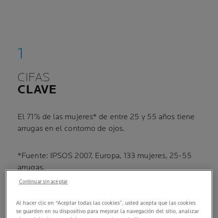
CIFAS
CLAVE
El 71% de las mujeres* de entre 25 y 55 años tiene
arrugas en el contorno de ojos.
*Fuente: IPSOS 2007, Europa, 133 mujeres, 25-55
arrugas.
Continuar sin aceptar
Al hacer clic en “Aceptar todas las cookies”, usted acepta que las cookies
se guarden en su dispositivo para mejorar la navegación del sitio, analizar