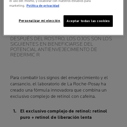
el uso del mismo, y colaborar con nuestros estudios para
marketing.
Política de privacidad
LA SOLUCIÓN DE
Personalizar mi elección
Aceptar todas las cookies
LA ROCHE-POSAY
DESPUÉS DEL ROSTRO, LOS OJOS SON LOS
SIGUIENTES EN BENEFICIARSE DEL
POTENCIAL ANTIENVEJECIMIENTO DE
REDERMIC R
Para combatir los signos del envejecimiento y el
cansancio, el laboratorio de La Roche-Posay ha
creado una fórmula innovadora que combina un
exclusivo complejo de retinol con cafeína.
El exclusivo complejo de retinol: retinol
puro + retinol de liberación lenta