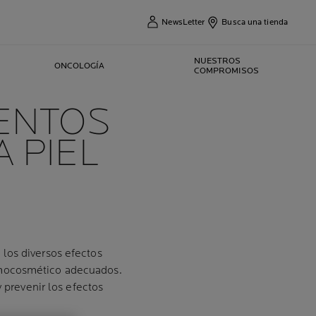
NewsLetter
Busca una tienda
NUESTROS
ONCOLOGÍA
COMPROMISOS
IENTOS
 PIEL
los diversos efectos
rmocosmético adecuados.
 prevenir los efectos