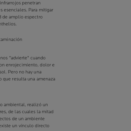
infrarrojos penetran
 esenciales. Para mitigar
B de amplio espectro
thelios.
ntaminación
l nos "advierte" cuando
on enrojecimiento, dolor e
sol. Pero no hay una
lo que resulta una amenaza
o ambiental, realizó un
es, de las cuales la mitad
efectos de un ambiente
xiste un vínculo directo