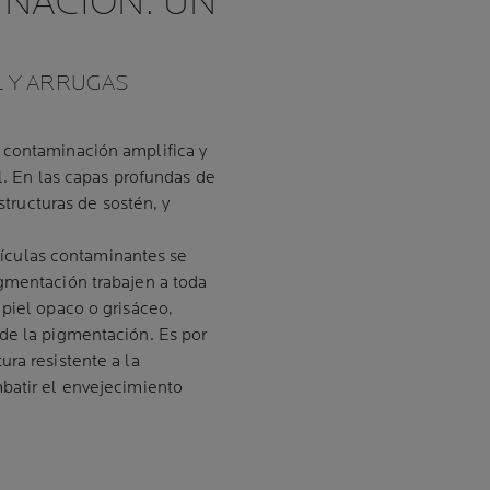
INACIÓN: UN
L Y ARRUGAS
 contaminación amplifica y
el. En las capas profundas de
estructuras de sostén, y
artículas contaminantes se
gmentación trabajen a toda
 piel opaco o grisáceo,
de la pigmentación. Es por
ra resistente a la
batir el envejecimiento