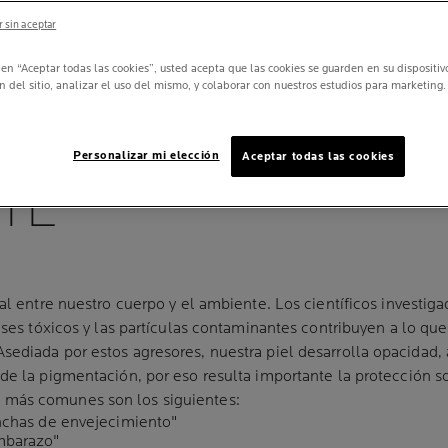
 sin aceptar
c en “Aceptar todas las cookies”, usted acepta que las cookies se guarden en su dispositi
n del sitio, analizar el uso del mismo, y colaborar con nuestros estudios para marketing.
 DE LA PIEL Y ME
Personalizar mi elección
Aceptar todas las cookies
TE
tal entre nuestro cuerpo y el ambiente. Los científicos investi
gases tóxicos y las partículas contaminantes contribuyen a lo q
sediada por estos agresores, nuestra piel desarrolla opacidad,
de la pigmentación, por eso resulta importante la protección so
n
más comunes son los siguientes:
anchas de envejecimiento"
mbarazo"