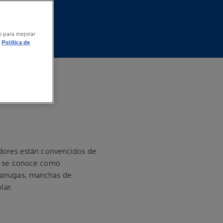
vo para mejorar
Política de
DIO
gadores están convencidos de
ue se conoce como
 arrugas, manchas de
lar.