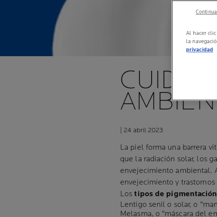
Continuar
Al hacer cli
la navegació
privacidad
CUIDADO
AMBIEN
| 24 abril 2023
La piel forma una barrera vi
que la radiación solar, los 
envejecimiento ambiental. A
envejecimiento y trastornos 
Los
tipos de pigmentació
Lentigo senil o solar, o "m
Melasma, o "máscara del e