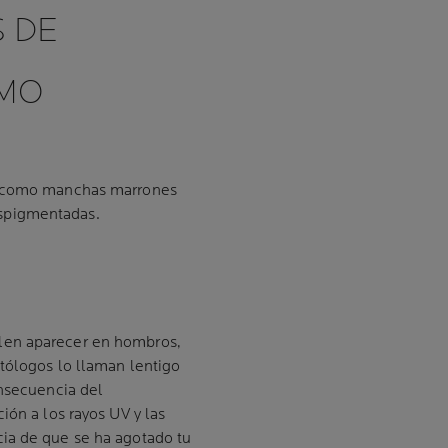
S DE
ÓMO
an como manchas marrones
spigmentadas.
len aparecer en hombros,
tólogos lo llaman lentigo
onsecuencia del
ión a los rayos UV y las
ia de que se ha agotado tu