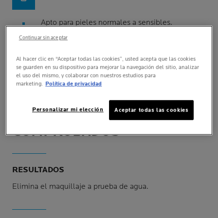
Apto para pieles normales a sensibles.
Continuar sin aceptar
Remueve el maquillaje, incluso a prueba de
agua.
Al hacer clic en “Aceptar todas las cookies”, usted acepta que las cookies
se guarden en su dispositivo para mejorar la navegación del sitio, analizar
el uso del mismo, y colaborar con nuestros estudios para
marketing.
Política de privacidad
Personalizar mi elección
Aceptar todas las cookies
BENEFICIOS
COMPROBADOS
RESULTADOS
Elimina el maquillaje a prueba de agua.