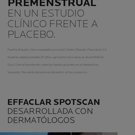
PREMENSTRUAL
EN UN ESTUDIO
CLÍNICO FRENTE A
PLACEBO.
Fuente: Estudio clínico realizado por el prof. Dréno (Nantes, Francia) en 32
mujeres, edad promedio 25 años, aplicación dos veces al día de Effaclar
Duo (+) en el hemirrostro derecho frente a placebo en el hemirrostro
izquierdo. Recuento de lesiones durante 2 ciclos sucesivos.
EFFACLAR SPOTSCAN
DESARROLLADA CON
DERMATÓLOGOS