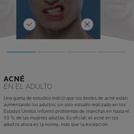
e
ón.
bos. S
algunas personas. ¡El chocolate
producir una
negro tiene muchos
con tus uñas.
grasas saturadas puede pr
antioxidantes para la piel!
 granos es un
jor
los órganos del cuerpo, inc
en, el toci
oderación es la
general.
ACNÉ
EN EL ADULTO
Una gama de estudios indicó que los brotes de acné están
aumentando los adultos; un solo estudio realizado en los
Estados Unidos informó problemas de manchas en hasta el
55 % de las mujeres adultas. Es oficial: el acné en los
adultos ahora es la norma, más que la excepción.