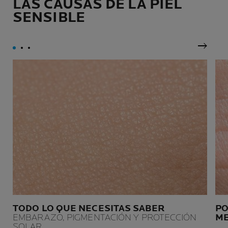
LAS CAUSAS DE LA PIEL
SENSIBLE
Panel 
TODO LO QUE NECESITAS SABER
PO
EMBARAZO, PIGMENTACIÓN Y PROTECCIÓN
ME
SOLAR