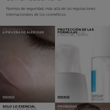
Normas de seguridad, más allá de las regulaciones
internacionales de los cosméticos.
100 % PRODUCTOS
PROTECCIÓN DE LAS
A PRUEBA DE ALERGIAS
FÓRMULAS
A LO
LARGO DEL TIEMPO
VER MÁS
VER MÁS
Un prerrequisito = Ausencia
Seleccionamos el envase
SOLO LO ESENCIAL
PROBADAS
CON LA DOSIS ACTIVA
EN CADA PIEL SENSIBLE
de reacciones alérgicas
con mayor protección,