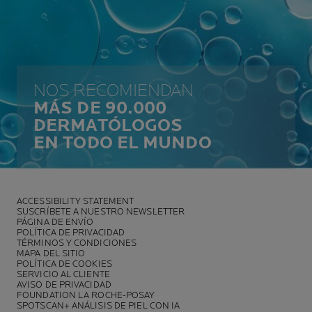
NOS RECOMIENDAN
MÁS DE 90.000
DERMATÓLOGOS
EN TODO EL MUNDO
ACCESSIBILITY STATEMENT
SUSCRÍBETE A NUESTRO NEWSLETTER
PÁGINA DE ENVÍO
POLÍTICA DE PRIVACIDAD
TÉRMINOS Y CONDICIONES
MAPA DEL SITIO
POLÍTICA DE COOKIES
SERVICIO AL CLIENTE
AVISO DE PRIVACIDAD
FOUNDATION LA ROCHE-POSAY
SPOTSCAN+ ANÁLISIS DE PIEL CON IA