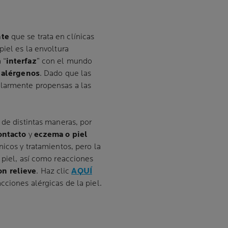
nte
que se trata en clínicas
piel es la envoltura
 “
interfaz
” con el mundo
 alérgenos
. Dado que las
ularmente propensas a las
 de distintas maneras, por
contacto
y
eczema o piel
nicos y tratamientos, pero la
 piel, así como reacciones
n relieve
. Haz clic
AQUÍ
cciones alérgicas de la piel.