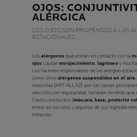
OJOS: CONJUNTIVI
ALÉRGICA
LOS OJOS SON PROPENSOS A LAS A
ESTACIONALES
Los
alérgenos
que entran en contacto con la
me
ojos
causan
enrojecimiento
,
lagrimeo
y much
Los factores responsables de las alergias estac
como otros
alérgenos suspendidos en el aire
mascotas [ART-ALLA2] son las causas principales
afección con regularidad, también tendrías que r
Ciertos productos (
máscara, base, protector s
entrar en los ojos, y algunos de sus ingrediente
irritación.