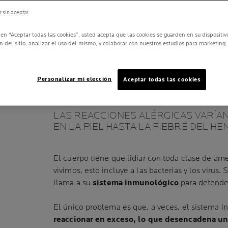
 sin aceptar
SO
c en “Aceptar todas las cookies”, usted acepta que las cookies se guarden en su dispositi
ALERGIA:
n del sitio, analizar el uso del mismo, y colaborar con nuestros estudios para marketing.
CUANDO EL SISTE
INMUNOLÓGICO R
Personalizar mi elección
Aceptar todas las cookies
EN EXCESO
LAS REACCIONES ALÉRGICAS VARÍA
EN LA PIEL HASTA LA FIEBRE DEL HE
S
El cuerpo tiene que lidiar con toda clase de a
vivimos, esto incluye a las bacterias y los virus. 
llama a su
sistema inmunológico
para defende
El único problema es que, a veces, el sistema
reaccionar en exceso, lo que desencadena un