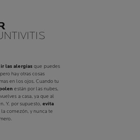
R
NTIVITIS
r las alergias
que puedes
pero hay otras cosas
mas en los ojos. Cuando tu
 polen
están por las nubes,
vuelves a casa, ya que al
en. Y, por supuesto,
evita
r la comezón, y nunca te
imero.