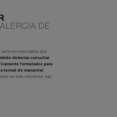
R
 ALERGIA DE
as, sería recomendable que
mbién deberías consultar
íficamente formulados para
a termal de manantial
.
mante en este momento, haz