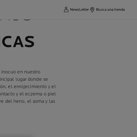
TROS
NewsLetter
Busca una tienda
ICAS
 inocuo en nuestro
incipal lugar donde se
ón, el enrojecimiento y el
contacto y el eczema o piel
bre del heno, el asma y las