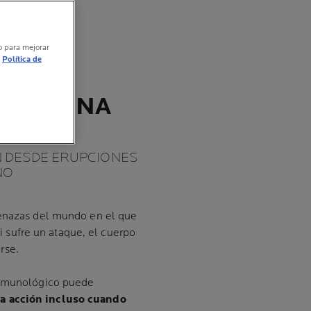
vo para mejorar
Política de
MA
EACCIONA
N DESDE ERUPCIONES
NO
menazas del mundo en el que
Si sufre un ataque, el cuerpo
rse.
 inmunológico puede
a acción incluso cuando