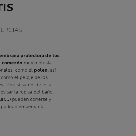
TIS
LERGIAS
mbrana protectora de los
a
comezón
muy molesta.
ionales, como el
polen
, así
, como el pelaje de las
. Pero si sufres de esta
evisar la repisa del baño.
olar…
) pueden correrse y
s podrían empeorar la