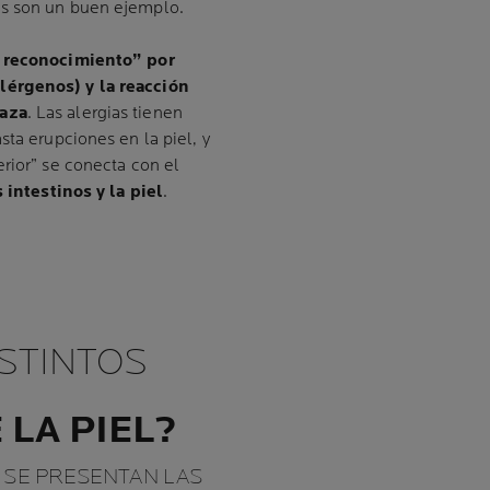
cas son un buen ejemplo.
e reconocimiento” por
lérgenos) y la reacción
naza
. Las alergias tienen
sta erupciones en la piel, y
rior” se conecta con el
 intestinos y la piel
.
ISTINTOS
 LA PIEL?
E SE PRESENTAN LAS