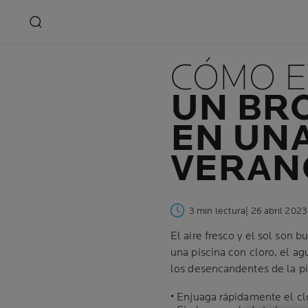
CÓMO E
UN BRO
EN UNA
VERAN
3 min lectura
| 26 abril 2023
El aire fresco y el sol son 
una piscina con cloro, el a
los desencandentes de la pi
• Enjuaga rápidamente el cl