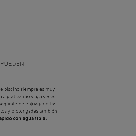
S PUEDEN
A
nte piscina siempre es muy
 a piel extraseca, a veces,
egúrate de enjuagarte los
entes y prolongadas también
ápido con agua tibia.