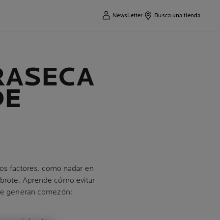
NewsLetter
Busca una tienda
RASECA
DE
unos factores, como nadar en
 brote. Aprende cómo evitar
 que generan comezón: