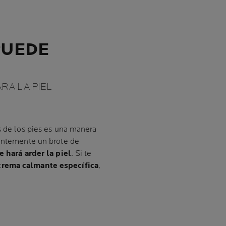
PUEDE
RA LA PIEL
s de los pies es una manera
ientemente un brote de
e hará arder la piel
. Si te
crema calmante específica
,
.